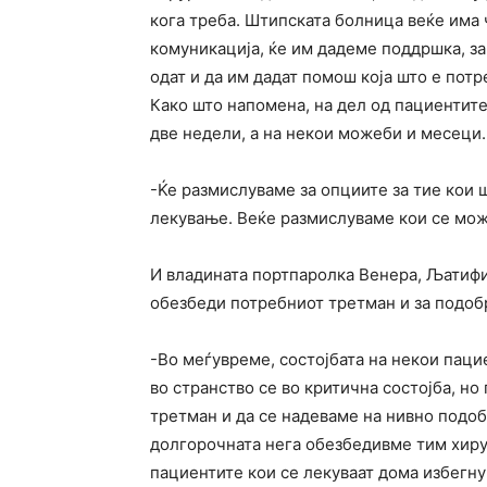
кога треба. Штипската болница веќе има 
комуникација, ќе им дадеме поддршка, за
одат и да им дадат помош која што е потр
Како што напомена, на дел од пациентит
две недели, а на некои можеби и месеци.
-Ќе размислуваме за опциите за тие кои 
лекување. Веќе размислуваме кои се мож
И владината портпаролка Венера, Љатифи 
обезбеди потребниот третман и за подобр
-Во меѓувреме, состојбата на некои паци
во странство се во критична состојба, но
третман и да се надеваме на нивно подоб
долгорочната нега обезбедивме тим хирур
пациентите кои се лекуваат дома избегну