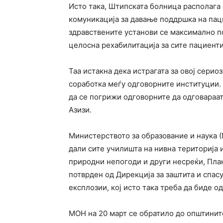
Исто така, Штипската болница располага 
комуникација за давање поддршка на пац
здравствените установи се максимално п
целосна рехабилитација за сите пациенти
Таа истакна дека истрагата за овој сери
соработка меѓу одговорните институции. 
да се погрижи одговорните да одговараа
Азизи.
Министерството за образование и наука 
дали сите училишта на нивна територија 
природни непогоди и други несреќи, План
потврден од Дирекција за заштита и спас
експлозии, кој исто така треба да биде о
МОН на 20 март се обратило до општините