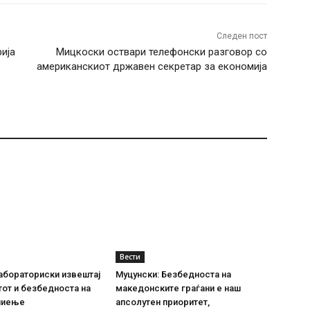
Следен пост
ија
Мицкоски оствари телефонски разговор со
американскиот државен секретар за економија
Вести
абораториски извештај
Муцунски: Безбедноста на
тот и безбедноста на
македонските граѓани е наш
пиење
апсолутен приоритет,