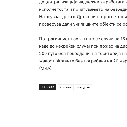
децентрализација надлежни за работата н
исполнетоста и почитувањето на безбедн
Најавуваат дека и Државниот просветен и
проверува дали училишните објекти се о
По трагичниот настан што се случи на 16
каде во несреќен случај при пожар на дис
200 луѓе беа повредени, на територија 
жалост. Жртвите беа погребани на 20 мар
(МИА)
ТАГОВИ
кочани
хирурзи
Facebook
Twitter
Pin