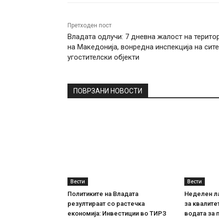
Претходен пост
Владата одлучи: 7 дневна жалост на територ
на Македонија, вонредна инспекција на сите
угостителски објекти
ПОВРЗАНИ НОВОСТИ
Вести
Вести
Политиките на Владата
Неделен л
резултираат со растечка
за квалите
економија: Инвестиции во ТИРЗ
водата за 