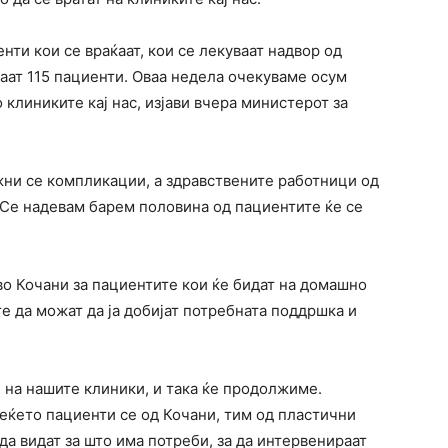
нти кои се враќаат, кои се лекуваат надвор од
аат 115 пациенти. Оваа недела очекуваме осум
 клиниките кај нас, изјави вчера министерот за
жни се компликации, а здравствените работници од
 Се надевам барем половина од пациентите ќе се
во Кочани за пациентите кои ќе бидат на домашно
те да можат да ја добијат потребната поддршка и
 на нашите клиники, и така ќе продолжиме.
веќето пациенти се од Кочани, тим од пластични
 да видат за што има потреби, за да интервенираат