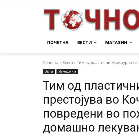
ПОЧЕТНА
ВЕСТИ
МАГАЗИН
Почетна
Вести
Тим од пластични хирирурзи ќе п
Вести
Македонија
Тим од пластичн
престојува во Ко
повредени во по
домашно лекува