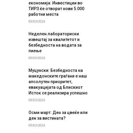
економија: Инвестиции во
ТИРЗ ќе отворат нови 5.000
работни места
09/03/2026
Неделен лабораториски
извештај за квалитетот и
безбедноста на водата за
пиење
09/03/2026
Муцунски: Безбедноста на
македонските граѓани е наш
апсолутен приоритет,
евакуацијата од Блискиот
Исток се реализира успешно
09/03/2026
Осми март: Ден за цвеќе или
ден за вистината?
09/03/2026