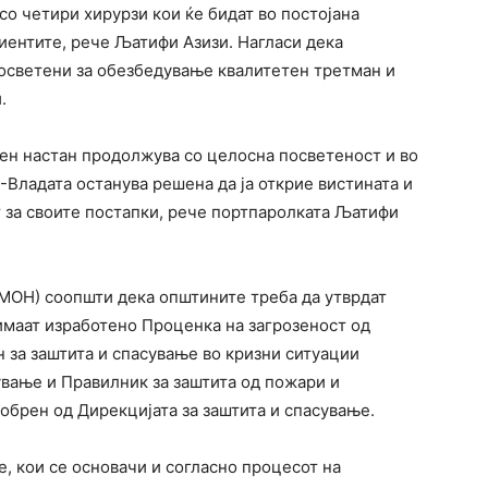
со четири хирурзи кои ќе бидат во постојана
иентите, рече Љатифи Азизи. Нагласи дека
осветени за обезбедување квалитетен третман и
.
озен настан продолжува со целосна посветеност и во
-Владата останува решена да ја открие вистината и
т за своите постапки, рече портпаролката Љатифи
(МОН) соопшти дека општините треба да утврдат
имаат изработено Проценка на загрозеност од
 за заштита и спасување во кризни ситуации
ување и Правилник за заштита од пожари и
добрен од Дирекцијата за заштита и спасување.
, кои се основачи и согласно процесот на