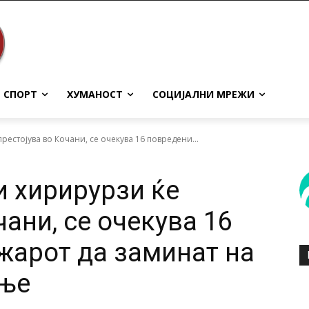
СПОРТ
ХУМАНОСТ
СОЦИЈАЛНИ МРЕЖИ
рестојува во Кочани, се очекува 16 повредени...
и хирирурзи ќе
чани, се очекува 16
жарот да заминат на
ње