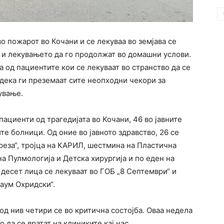
 пожарот во Кочани и се лекуваа во земјава се
 и лекувањето да го продолжат во домашни услови.
а од пациентите кои се лекуваат во странство да се
 дека ги преземаат сите неопходни чекори за
ување.
ациенти од трагедијата во Кочани, 46 во јавните
те болници. Од оние во јавното здравство, 26 се
реза“, тројца на КАРИЛ, шестмина на Пластична
 на Пулмологија и Детска хирургија и по еден на
 десет лица се лекуваат во ГОБ „8 Септември“ и
аум Охридски“.
 од нив четири се во критична состојба. Оваа недела
 да се вратат на клиниките кај нас.