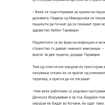
– Веќе се подготвуваме за прием на пацие
државата. Надвор од Македонија се лекув
пациенти да почнат да се примаат прво во
здравство Арбен Таравари.
Пациентите се во фаза на инфекции и мо
странство го даваат нивниот максимум. –
вратат за две недели, додаде Таравари.
Тим од пластични хирурзи ќе престојува 
лекување откако ќе се вратат од клиники
терапија, а притоа да не патуваат.
-Ние веќе работиме со редовни програми
Денеска зборувавме и за тоа. Бидејќи по
хирурзи ќе бидат во Кочани, ќе одат таму