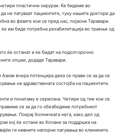
четири пластични хирурзи. Ќе бидеме во
 да не патуваат пациентите, туку нашите доктори да
ебна во фазите кои се пред нас, појасни Таравари.
е ќе им биде потребна рехабилитација во траење од
што ќе останат и ќе бидат на подолгорочно
ните опции, додаде Таравари.
Азизи вчера потенцира дека се прави се за да се
ување на здравствената состојба на пациентите.
енти и понатаму е сериозна. Четири од тие кои се
 правиме се за да го обезбедиме потребниот
рување. Покрај болничката нега, како дел од
зи кој ќе остане во Кочани за поддршка на
вајќи ги нивните напорни патувања во клиниките.