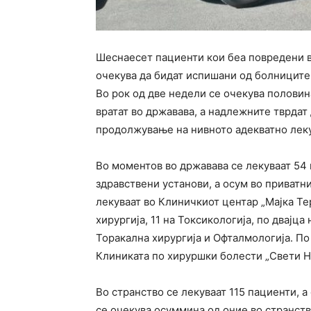
Шеснаесет пациенти кои беа повредени во
очекува да бидат испишани од болниците
Во рок од две недели се очекува половин
вратат во државава, а надлежните тврдат
продолжување на нивното адекватно лек
Во моментов во државава се лекуваат 54 п
здравствени установи, а осум во приватни
лекуваат во Клиничкиот центар „Мајка Те
хирургија, 11 на Токсикологија, по двајца
Торакална хирургија и Офталмологија. По
Клиниката по хируршки болести „Свети Н
Во странство се лекуваат 115 пациенти, а
се очекува осуммина од оние во странство