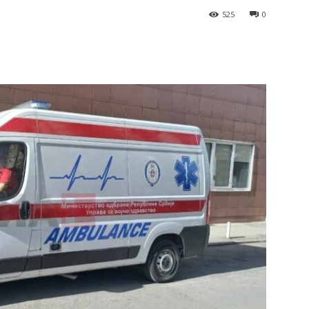
525
0
terest
WhatsApp