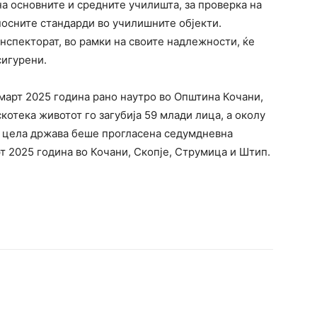
а основните и средните училишта, за проверка на
осните стандарди во училишните објекти.
нспекторат, во рамки на своите надлежности, ќе
сигурени.
 март 2025 година рано наутро во Општина Кочани,
котека животот го загубија 59 млади лица, а околу
на цела држава беше прогласена седумдневна
т 2025 година во Кочани, Скопје, Струмица и Штип.
terest
WhatsApp