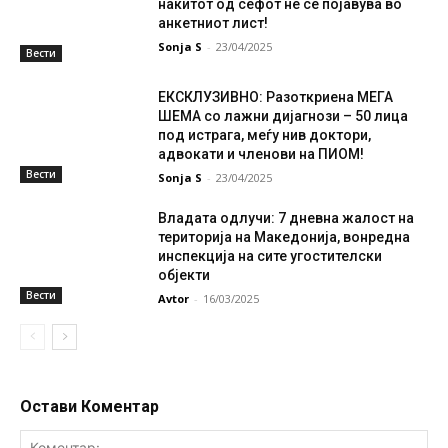
накитот од сефот не се појавува во
анкетниот лист!
Sonja S
-
23/04/2025
Вести
ЕКСКЛУЗИВНО: Разоткриена МЕГА
ШЕМА со лажни дијагнози – 50 лица
под истрага, меѓу нив доктори,
адвокати и членови на ПИОМ!
Вести
Sonja S
-
23/04/2025
Владата одлучи: 7 дневна жалост на
територија на Македонија, вонредна
инспекција на сите угостителски
објекти
Вести
Avtor
-
16/03/2025
Остави Коментар