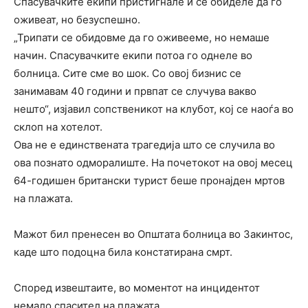
Спасувачките екипи пристигнале и се обиделе да го
оживеат, но безуспешно.
„Трипати се обидовме да го оживееме, но немаше
начин. Спасувачките екипи потоа го однеле во
болница. Сите сме во шок. Со овој бизнис се
занимавам 40 години и првпат се случува вакво
нешто“, изјавил сопственикот на клубот, кој се наоѓа во
склоп на хотелот.
Ова не е единствената трагедија што се случила во
ова познато одморалиште. На почетокот на овој месец
64-годишен британски турист беше пронајден мртов
на плажата.
Мажот бил пренесен во Општата болница во Закинтос,
каде што подоцна била констатирана смрт.
Според извештаите, во моментот на инцидентот
немало спасител на плажата.