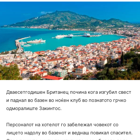
Дваесетгодишен Британец почина кога изгубил свест
и паднал во базен во ноќен клуб во познатото грчко
одморалиште Закинтос.
Персоналот на хотелот го забележал човекот со
лицето надолу во базенот и веднаш повикал спасител.