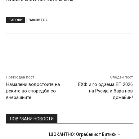
ТАГОВИ
ЗАКИНТОС
Facebook
Twitter
Pinterest
W
Претходен пост
Следен пост
Намалени водостоите на
ЕХФ и го одзема ЕП 2026
реките во споредба со
на Русија и бара нов
вчерашните
домаќин!
ПОВРЗАНИ НОВОСТИ
ШОКАНТНО: Ограбениот Битиќи –