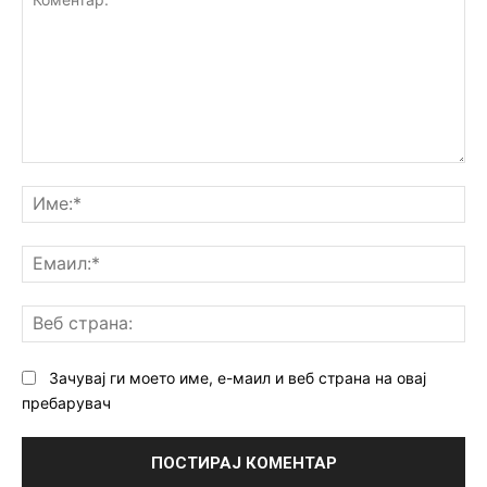
Коментар:
Им
Ем
Ве
ст
Зачувај ги моето име, е-маил и веб страна на овај
пребарувач