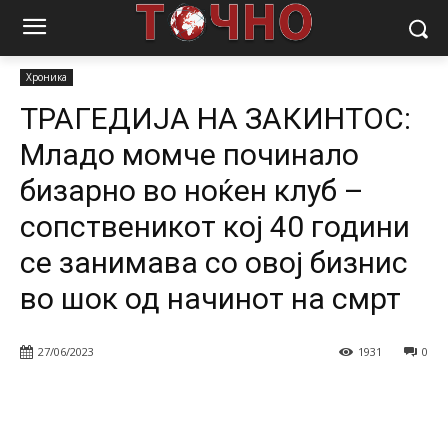
Почетна
Вести
Хроника
ТРАГЕДИЈА НА ЗАКИНТОС: Младо
момче починало бизарно во ноќен клуб – сопственикот...
Хроника
ТРАГЕДИЈА НА ЗАКИНТОС:
Младо момче починало
бизарно во ноќен клуб –
сопственикот кој 40 години
се занимава со овој бизнис
во шок од начинот на смрт
27/06/2023
1931
0
Facebook
Twitter
Pinterest
W