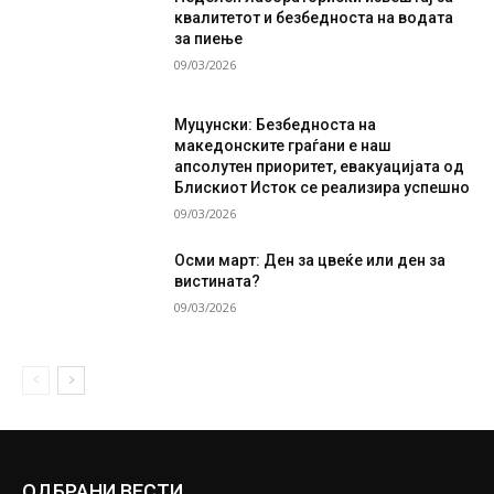
квалитетот и безбедноста на водата
за пиење
09/03/2026
Муцунски: Безбедноста на
македонските граѓани е наш
апсолутен приоритет, евакуацијата од
Блискиот Исток се реализира успешно
09/03/2026
Осми март: Ден за цвеќе или ден за
вистината?
09/03/2026
ОДБРАНИ ВЕСТИ